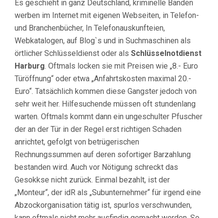
Es geschieht in ganz Deutschland, kriminelle Banden
werben im Internet mit eigenen Webseiten, in Telefon-
und Branchenbücher, In Telefonauskunfteien,
Webkatalogen, auf Blog`s und in Suchmaschinen als
örtlicher Schlüsseldienst oder als
Schlüsselnotdienst
Harburg
. Oftmals locken sie mit Preisen wie „8.- Euro
Türöffnung“ oder etwa „Anfahrtskosten maximal 20.-
Euro“. Tatsächlich kommen diese Gangster jedoch von
sehr weit her. Hilfesuchende müssen oft stundenlang
warten. Oftmals kommt dann ein ungeschulter Pfuscher
der an der Tür in der Regel erst richtigen Schaden
anrichtet, gefolgt von betrügerischen
Rechnungssummen auf deren sofortiger Barzahlung
bestanden wird. Auch vor Nötigung schreckt das
Gesokkse nicht zurück. Einmal bezahlt, ist der
„Monteur“, der idR als „Subunternehmer“ für irgend eine
Abzockorganisation tätig ist, spurlos verschwunden,
kann oftmals nicht mehr ausfindig gemacht werden. So