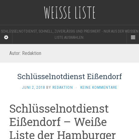
WEISSE LISTE
SCHLÜSSELNOTDIENST, SCHNELL, ZUVERLÄSSIG UND PREISWERT - NUR AUS DER WEISSEN L
ISTE AUSWÄHLEN.
Autor:
Redaktion
Schlüsselnotdienst Eißendorf
JUNI 2, 2018
BY
REDAKTION
·
KEINE KOMMENTARE
Schlüsselnotdienst
Eißendorf – Weiße
Liste der Hamburger