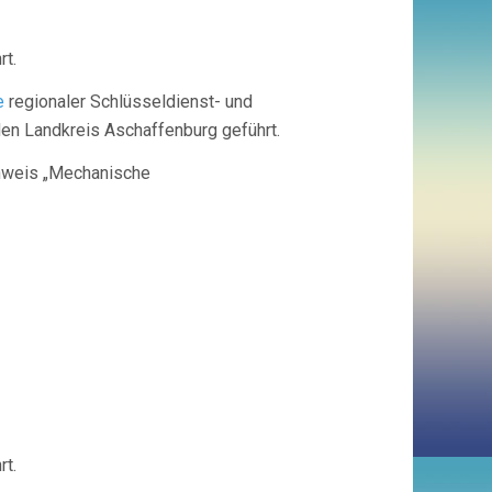
rt.
e
regionaler Schlüsseldienst- und
en Landkreis Aschaffenburg geführt.
chweis „Mechanische
slein e.K.
rt.