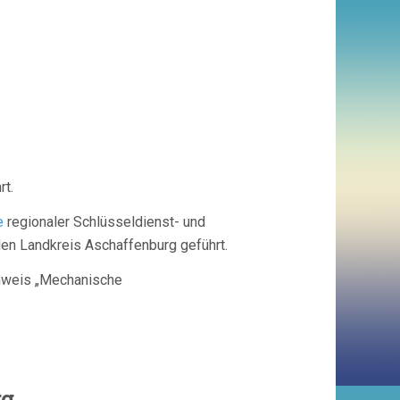
Hammerbacher
rt.
e
regionaler Schlüsseldienst- und
en Landkreis Aschaffenburg geführt.
chweis „Mechanische
e GmbH
rg