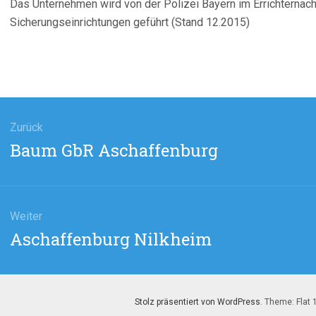
Das Unternehmen wird von der Polizei Bayern im Errichterna
Sicherungseinrichtungen geführt (Stand 12.2015)
agsnavigation
Zurück
Vorheriger
Baum GbR Aschaffenburg
Beitrag:
Weiter
Nächster
Aschaffenburg Nilkheim
Beitrag:
Stolz präsentiert von WordPress
. Theme: Flat 