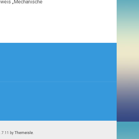
chweis „Mechanische
1.7.11 by
Themeisle
.