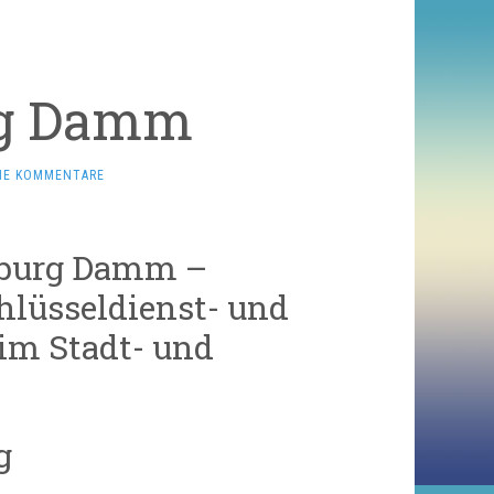
rg Damm
NE KOMMENTARE
nburg Damm –
chlüsseldienst- und
im Stadt- und
g