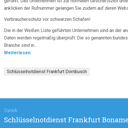
geführt. Das Unternehmen ist zur normalen Geschäftszeit unte
anklicken der Rufnummer gelangen Sie zudem auf deren Webs
Verbraucherschutz vor schwarzen Schafen!
Die in der Weißen Liste geführten Unternehmen sind an der 
Daten werden regelmäßig überprüft. Die so genannten bundes
Branche sind in…
Weiterlesen
Schlüsselnotdienst Frankfurt Dornbusch
agsnavigation
Zurück
Vorheriger
Schlüsselnotdienst Frankfurt Bonam
Beitrag: