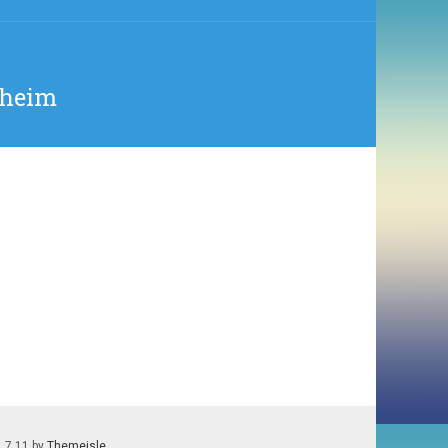
sheim
1.7.11 by
Themeisle
.