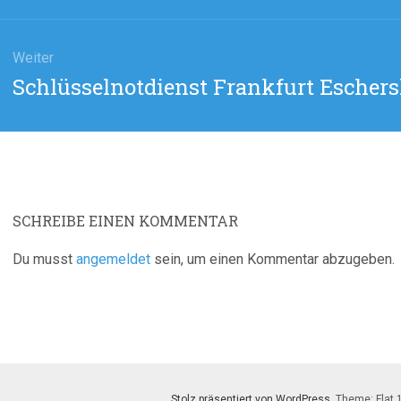
Weiter
Nächster
Schlüsselnotdienst Frankfurt Escher
Beitrag:
SCHREIBE EINEN KOMMENTAR
Du musst
angemeldet
sein, um einen Kommentar abzugeben.
Stolz präsentiert von WordPress
. Theme: Flat 