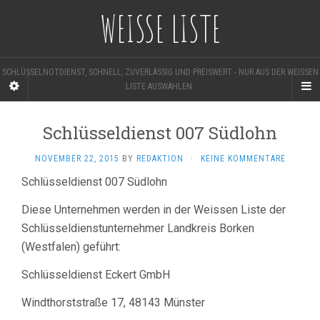
WEISSE LISTE
SCHLÜSSELNOTDIENST, SCHNELL, ZUVERLÄSSIG UND PREISWERT - NUR AUS DER WEISSEN L
ISTE AUSWÄHLEN.
Schlüsseldienst 007 Südlohn
NOVEMBER 22, 2015
BY
REDAKTION
·
KEINE KOMMENTARE
Schlüsseldienst 007 Südlohn
Diese Unternehmen werden in der Weissen Liste der
Schlüsseldienstunternehmer Landkreis Borken
(Westfalen) geführt:
Schlüsseldienst Eckert GmbH
Windthorststraße 17, 48143 Münster