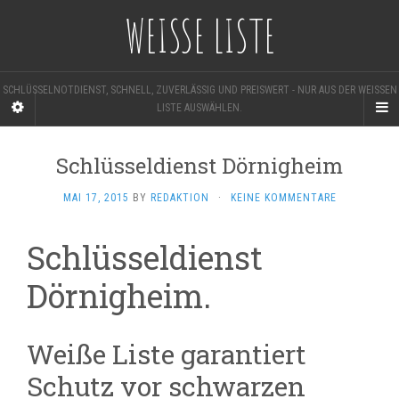
WEISSE LISTE
SCHLÜSSELNOTDIENST, SCHNELL, ZUVERLÄSSIG UND PREISWERT - NUR AUS DER WEISSEN L
ISTE AUSWÄHLEN.
Schlüsseldienst Dörnigheim
MAI 17, 2015
BY
REDAKTION
·
KEINE KOMMENTARE
Schlüsseldienst
Dörnigheim.
Weiße Liste garantiert
Schutz vor schwarzen