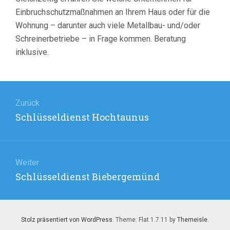
Einbruchschutzmaßnahmen an Ihrem Haus oder für die
Wohnung – darunter auch viele Metallbau- und/oder
Schreinerbetriebe – in Frage kommen. Beratung
inklusive.
Beitragsnavigation
Zurück
Vorheriger
Schlüsseldienst Hochtaunus
Beitrag:
Weiter
Nächster
Schlüsseldienst Biebergemünd
Beitrag:
Stolz präsentiert von WordPress
. Theme: Flat 1.7.11 by
Themeisle
.