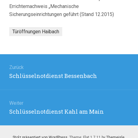
Errichternachweis „Mechanische
Sicherungseinrichtungen geführt (Stand 12.2015)
Türöffnungen Haibach
Beitragsnavigation
Zurück
Vorheriger
Schlüsselnotdienst Bessenbach
Beitrag:
Weiter
Nächster
Schlüsselnotdienst Kahl am Main
Beitrag:
Stolz präsentiert von WordPress
. Theme: Flat 1.7.11 by
Themeisle
.