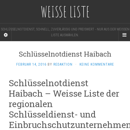
WEISSE LISTE
SCHLÜSSELNOTDIENST, SCHNELL, ZUVERLÄSSIG UND PREISWERT - NUR AUS DER WEISSEN L
ISTE AUSWÄHLEN.
Schlüsselnotdienst Haibach
FEBRUAR 14, 2016
BY
REDAKTION
·
KEINE KOMMENTARE
Schlüsselnotdienst
Haibach – Weisse Liste der
regionalen
Schlüsseldienst- und
Einbruchschutzunternehme