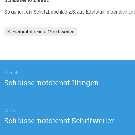
Schlüsselnotdienst.
So gehört ein Schutzbeschlag z.B. aus Edelstahl eigentlich a
Sicherheitstechnik Merchweiler
agsnavigation
Zurück
Vorheriger
Schlüsselnotdienst Illingen
Beitrag:
Weiter
Nächster
Schlüsselnotdienst Schiffweiler
Beitrag: