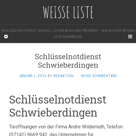
WEISSE LISTE
SCHLÜSSELNOTDIENST, SCHNELL, ZUVERLÄSSIG UND PREISWERT - NUR AUS DER WEISSEN L
ISTE AUSWÄHLEN.
Schlüsselnotdienst
Schwieberdingen
JANUAR 1, 2016
BY
REDAKTION
·
KEINE KOMMENTARE
Schlüsselnotdienst
Schwieberdingen
Türöffnungen von der Firma Andre Wildemuth, Telefon
(07142) 9669 942, das Unternehmen für