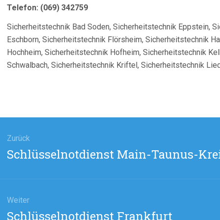
Telefon: (069) 342759
Sicherheitstechnik Bad Soden, Sicherheitstechnik Eppstein, Si
Eschborn, Sicherheitstechnik Flörsheim, Sicherheitstechnik Ha
Hochheim, Sicherheitstechnik Hofheim, Sicherheitstechnik Kel
Schwalbach, Sicherheitstechnik Kriftel, Sicherheitstechnik Lie
agsnavigation
Zurück
Vorheriger
Schlüsselnotdienst Main-Taunus-Kre
Beitrag:
Weiter
Nächster
Schlüsselnotdienst Frankfurt