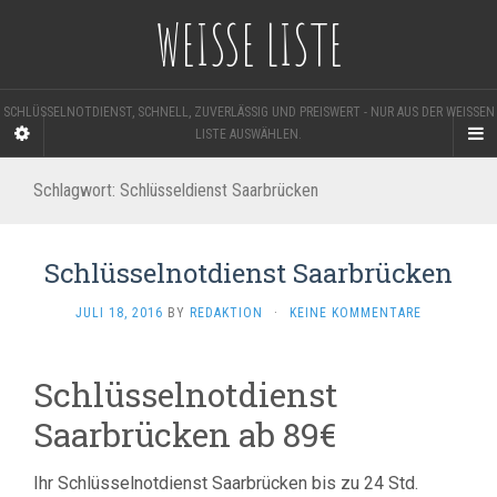
WEISSE LISTE
SCHLÜSSELNOTDIENST, SCHNELL, ZUVERLÄSSIG UND PREISWERT - NUR AUS DER WEISSEN L
ISTE AUSWÄHLEN.
Schlagwort:
Schlüsseldienst Saarbrücken
Schlüsselnotdienst Saarbrücken
JULI 18, 2016
BY
REDAKTION
·
KEINE KOMMENTARE
Schlüsselnotdienst
Saarbrücken ab 89€
Ihr Schlüsselnotdienst Saarbrücken bis zu 24 Std.