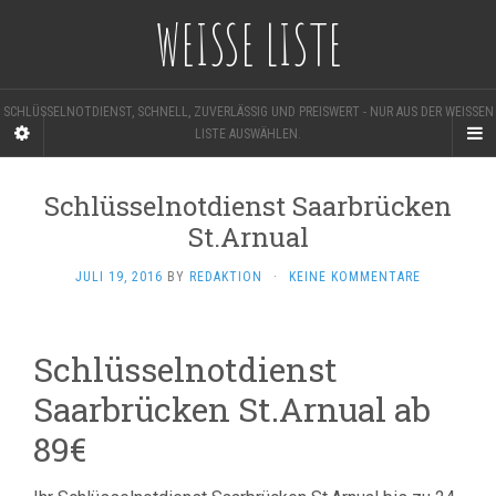
WEISSE LISTE
SCHLÜSSELNOTDIENST, SCHNELL, ZUVERLÄSSIG UND PREISWERT - NUR AUS DER WEISSEN L
ISTE AUSWÄHLEN.
Schlüsselnotdienst Saarbrücken
St.Arnual
JULI 19, 2016
BY
REDAKTION
·
KEINE KOMMENTARE
Schlüsselnotdienst
Saarbrücken St.Arnual ab
89€