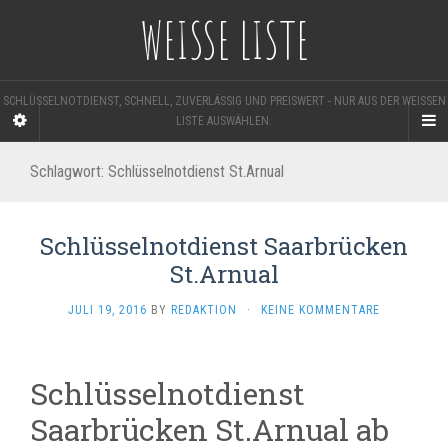
WEISSE LISTE
SCHLÜSSELNOTDIENST, SCHNELL, ZUVERLÄSSIG UND PREISWERT - NUR AUS DER WEISSEN L
ISTE AUSWÄHLEN.
Schlagwort:
Schlüsselnotdienst St.Arnual
Schlüsselnotdienst Saarbrücken
St.Arnual
JULI 19, 2016
BY
REDAKTION
·
KEINE KOMMENTARE
Schlüsselnotdienst
Saarbrücken St.Arnual ab