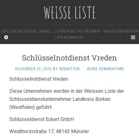
WEISSE LISTE
SCHLÜSSELNOTDIENST, SCHNELL, ZUVERLÄSSIG UND PREISWERT - NUR AUS DER WEISSEN L
ISTE AUSWÄHLEN.
Schlüsselnotdienst Vreden
NOVEMBER 22, 2015
BY
REDAKTION
·
KEINE KOMMENTARE
Schlüsselnotdienst Vreden
Diese Unternehmen werden in der Weissen Liste der
Schlüsseldienstunternehmer Landkreis Borken
(Westfalen) geführt:
Schlüsseldienst Eckert GmbH
Windthorststraße 17, 48143 Münster